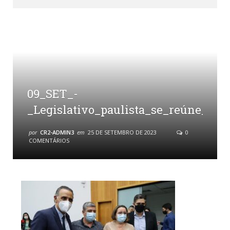
09_SET_-
_Legislativo_paulista_se_reúne_par
por
CR2-ADMIN3
em
25 DE SETEMBRO DE 2023
0
COMENTÁRIOS