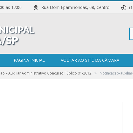
 11:00 às 17:00
Rua Dom Epaminondas, 08, Centro
(
Pe
r-administrativo-
1-2012
PÁGINA INICIAL
VOLTAR AO SITE DA CÂMARA
»
ção – Auxiliar Administrativo Concurso Público 01-2012
Notificação-auxilia
po
0 COMENTÁRIOS