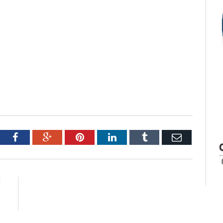
tter
Facebook
Google+
Pinterest
LinkedIn
Tumblr
Email
E
o
2