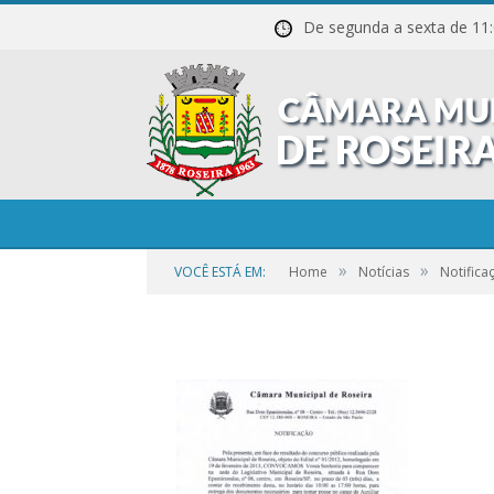
De segunda a sexta de
Notificação-auxilia
Concurso-Público-0
»
»
VOCÊ ESTÁ EM:
Home
Notícias
Notifica
por
CR2-ADMIN3
em
25 DE SETEMBRO DE 2023