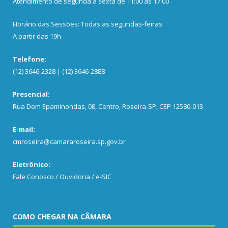
Atendimento de segunda a sexta de 11:00 às 17:00
Horário das Sessões: Todas as segundas-feiras
A partir das 19h
Telefone:
(12) 3646-2328 | (12) 3646-2888
Presencial:
Rua Dom Epaminondas, 08, Centro, Roseira-SP, CEP 12580-013
E-mail:
cmroseira@camararoseira.sp.gov.br
Eletrônico:
Fale Conosco / Ouvidoria / e-SIC
COMO CHEGAR NA CÂMARA