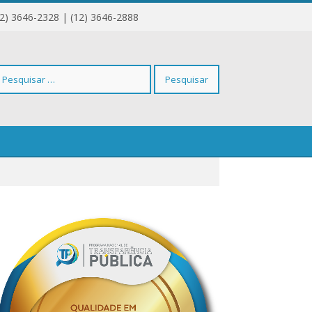
12) 3646-2328 | (12) 3646-2888
squisar
r: