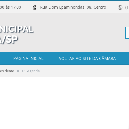
 11:00 às 17:00
Rua Dom Epaminondas, 08, Centro
(
Pe
PÁGINA INICIAL
VOLTAR AO SITE DA CÂMARA
»
esidente
01 Agenda
po