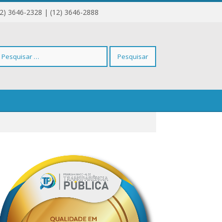
12) 3646-2328 | (12) 3646-2888
squisar
r: