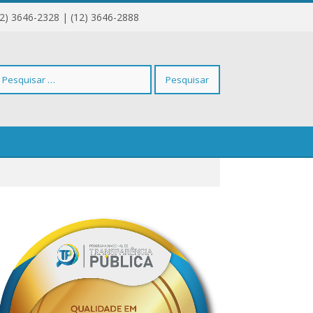
12) 3646-2328 | (12) 3646-2888
squisar
r: