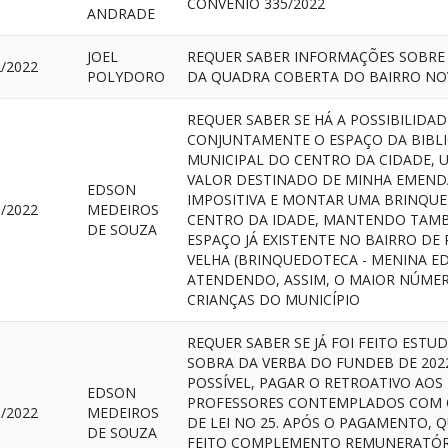
CONVÊNIO 335/2022
ANDRADE
JOEL
REQUER SABER INFORMAÇÕES SOBRE
2/2022
POLYDORO
DA QUADRA COBERTA DO BAIRRO NO
REQUER SABER SE HÁ A POSSIBILIDAD
CONJUNTAMENTE O ESPAÇO DA BIBL
MUNICIPAL DO CENTRO DA CIDADE, 
VALOR DESTINADO DE MINHA EMEND
EDSON
IMPOSITIVA E MONTAR UMA BRINQU
1/2022
MEDEIROS
CENTRO DA IDADE, MANTENDO TAM
DE SOUZA
ESPAÇO JÁ EXISTENTE NO BAIRRO DE 
VELHA (BRINQUEDOTECA - MENINA ED
ATENDENDO, ASSIM, O MAIOR NÚME
CRIANÇAS DO MUNICÍPIO
REQUER SABER SE JÁ FOI FEITO ESTU
SOBRA DA VERBA DO FUNDEB DE 2022
POSSÍVEL, PAGAR O RETROATIVO AOS
EDSON
PROFESSORES CONTEMPLADOS COM 
1/2022
MEDEIROS
DE LEI NO 25. APÓS O PAGAMENTO, Q
DE SOUZA
FEITO COMPLEMENTO REMUNERATÓR