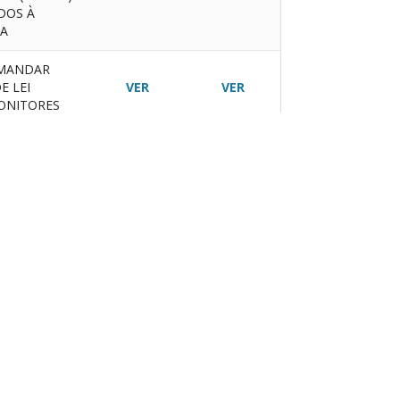
DOS À
RA
 MANDAR
E LEI
VER
VER
MONITORES
NCIONÁRIOS
LHAR NA
MO O
VER
VER
STES
OS ORIUNDOS
A DE SKATE
VER
VER
ES DAS
 2022 DA
VER
VER