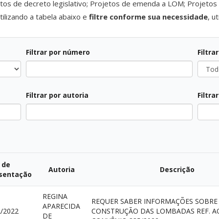
tos de decreto legislativo; Projetos de emenda a LOM; Projetos d
ilizando a tabela abaixo e
filtre conforme sua necessidade
, u
Filtrar por número
Filtra
Todos
Todos
Filtrar por autoria
Filtra
Todos
Todos
 de
Autoria
Descrição
sentação
REGINA
REQUER SABER INFORMAÇÕES SOBRE
APARECIDA
2/2022
CONSTRUÇÃO DAS LOMBADAS REF. A
DE