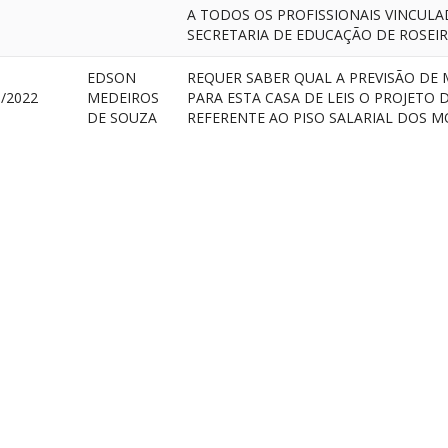
A TODOS OS PROFISSIONAIS VINCULA
SECRETARIA DE EDUCAÇÃO DE ROSEI
EDSON
REQUER SABER QUAL A PREVISÃO DE
1/2022
MEDEIROS
PARA ESTA CASA DE LEIS O PROJETO D
DE SOUZA
REFERENTE AO PISO SALARIAL DOS 
REQUER SABER A QUANTIDADE DE FU
CONTRATADOS EM 2022 PARA TRABA
EDSON
SECRETARIA DE EDUCAÇÃO, BEM CO
1/2022
MEDEIROS
MONTANTE PAGO MENSALMENTE A E
DE SOUZA
PROFISSIONAIS USANDO OS RECURS
DO FUNDEB
REGINA
APARECIDA
1/2022
REQUER INFORMAÇÕES SOBRE A PIST
DE
ANDRADE
EDSON
REQUER O RELATÓRIO DAS PRESTAÇÕ
0/2022
MEDEIROS
CONTAS DO SEGUNDO TRIMESTRE DE
DE SOUZA
VERBA DO FUNDEB