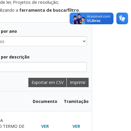
e lei; Projetos de resolução;
tilizando a
ferramenta de busca/filtro
.
r por ano
r por descrição
Exportar em CSV
Imprimir
Documento
Tramitação
 A
O TERMO DE
VER
VER