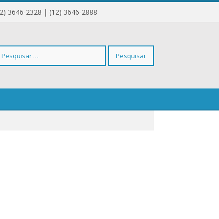
12) 3646-2328 | (12) 3646-2888
squisar
r: