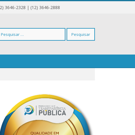
12) 3646-2328 | (12) 3646-2888
squisar
r: