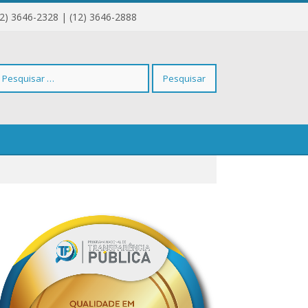
12) 3646-2328 | (12) 3646-2888
squisar
r: