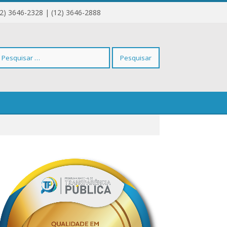
12) 3646-2328 | (12) 3646-2888
squisar
r: