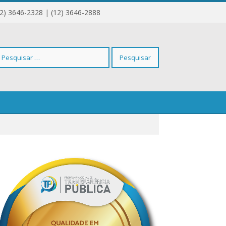
12) 3646-2328 | (12) 3646-2888
squisar
r: