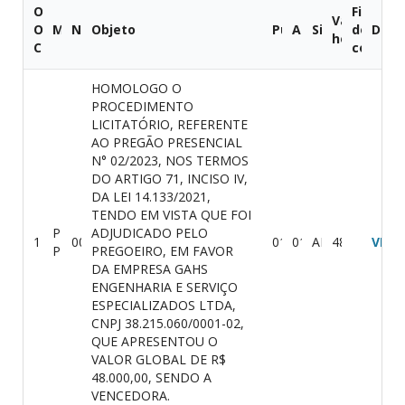
O.C.
Fiscal
Valor
Ordem
Modalidade
Número
Objeto
Publicação
Abertura
Situação
do
Docu
homologa
Cronológica
contrat
HOMOLOGO O
PROCEDIMENTO
LICITATÓRIO, REFERENTE
AO PREGÃO PRESENCIAL
N° 02/2023, NOS TERMOS
DO ARTIGO 71, INCISO IV,
DA LEI 14.133/2021,
TENDO EM VISTA QUE FOI
PREGÃO
ADJUDICADO PELO
1
002/2023
01/08/2023
01/08/2023
ABERTO
48.000,00
VER
PRESENCIAL
PREGOEIRO, EM FAVOR
DA EMPRESA GAHS
ENGENHARIA E SERVIÇO
ESPECIALIZADOS LTDA,
CNPJ 38.215.060/0001-02,
QUE APRESENTOU O
VALOR GLOBAL DE R$
48.000,00, SENDO A
VENCEDORA.