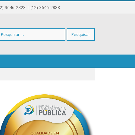
12) 3646-2328 | (12) 3646-2888
squisar
r: