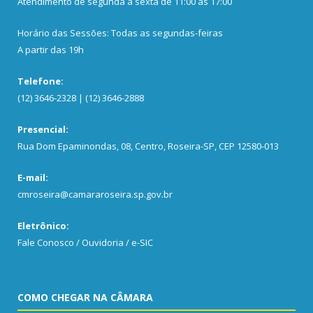
Atendimento de segunda a sexta de 11:00 às 17:00
Horário das Sessões: Todas as segundas-feiras
A partir das 19h
Telefone:
(12) 3646-2328 | (12) 3646-2888
Presencial:
Rua Dom Epaminondas, 08, Centro, Roseira-SP, CEP 12580-013
E-mail:
cmroseira@camararoseira.sp.gov.br
Eletrônico:
Fale Conosco / Ouvidoria / e-SIC
COMO CHEGAR NA CÂMARA