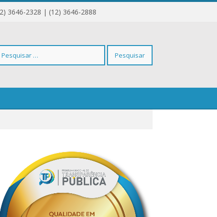
12) 3646-2328 | (12) 3646-2888
squisar
r: