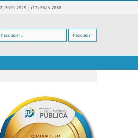
12) 3646-2328 | (12) 3646-2888
squisar
r: