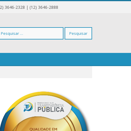
12) 3646-2328 | (12) 3646-2888
squisar
r: