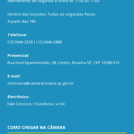
Atendimento de segunda a sexta de 11:00 às 17:00
Horário das Sessões: Todas as segundas-feiras
A partir das 19h
Telefone:
(12) 3646-2328 | (12) 3646-2888
Presencial:
Rua Dom Epaminondas, 08, Centro, Roseira-SP, CEP 12580-013
E-mail:
cmroseira@camararoseira.sp.gov.br
Eletrônico:
Fale Conosco / Ouvidoria / e-SIC
COMO CHEGAR NA CÂMARA