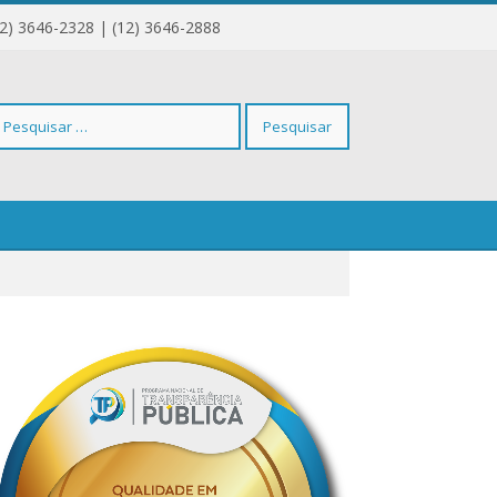
12) 3646-2328 | (12) 3646-2888
squisar
r: