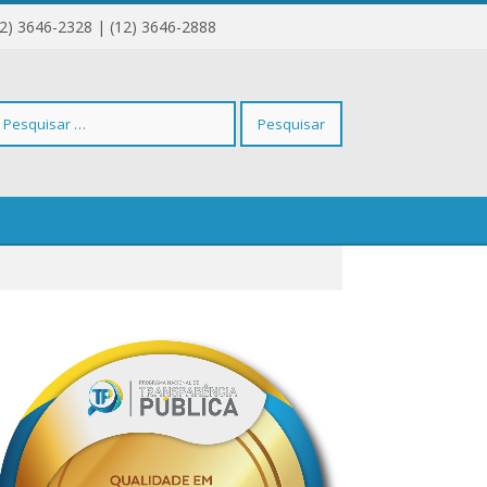
12) 3646-2328 | (12) 3646-2888
squisar
r: