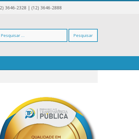
12) 3646-2328 | (12) 3646-2888
squisar
r: