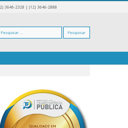
12) 3646-2328 | (12) 3646-2888
squisar
r: