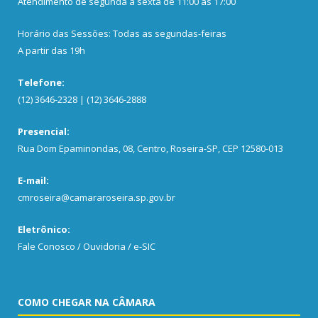
Atendimento de segunda a sexta de 11:00 às 17:00
Horário das Sessões: Todas as segundas-feiras
A partir das 19h
Telefone:
(12) 3646-2328 | (12) 3646-2888
Presencial:
Rua Dom Epaminondas, 08, Centro, Roseira-SP, CEP 12580-013
E-mail:
cmroseira@camararoseira.sp.gov.br
Eletrônico:
Fale Conosco / Ouvidoria / e-SIC
COMO CHEGAR NA CÂMARA