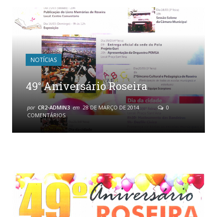
NOTÍCIAS
49° Aniversário Roseira
por
CR2-ADMIN3
em
28 DE MARÇO DE 2014
0
COMENTÁRIOS