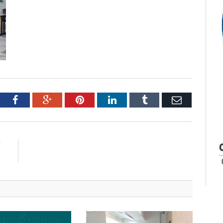
tter
Facebook
Google+
Pinterest
LinkedIn
Tumblr
Email
E
4