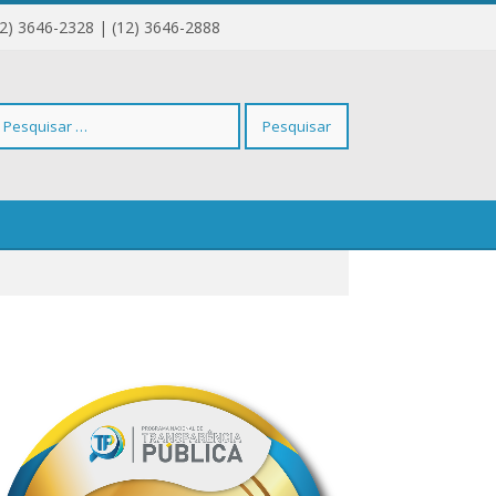
12) 3646-2328 | (12) 3646-2888
squisar
r: