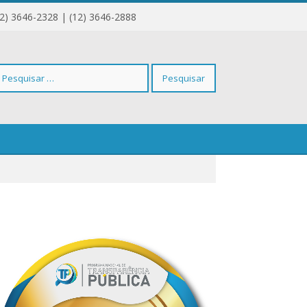
12) 3646-2328 | (12) 3646-2888
squisar
r: