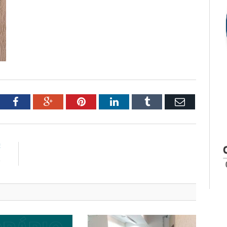
tter
Facebook
Google+
Pinterest
LinkedIn
Tumblr
Email
E
e