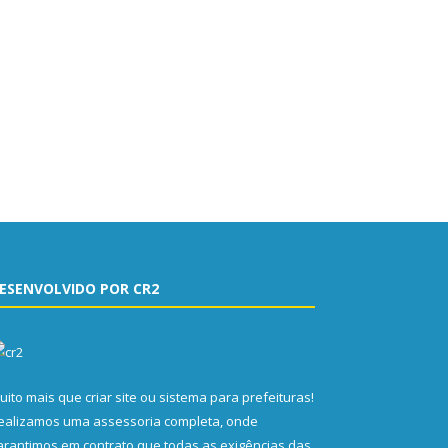
ESENVOLVIDO POR CR2
uito mais que
criar site
ou
sistema para prefeituras
!
ealizamos uma
assessoria
completa, onde
arantimos em contrato que todas as exigências das