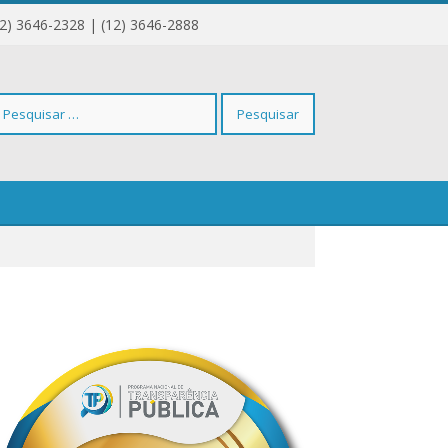
12) 3646-2328 | (12) 3646-2888
squisar
r: