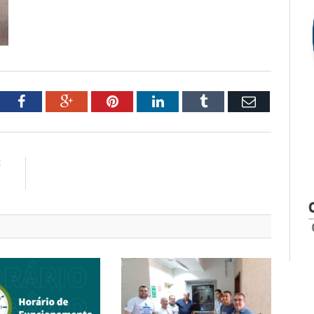
tter
Facebook
Google+
Pinterest
LinkedIn
Tumblr
Email
E
e