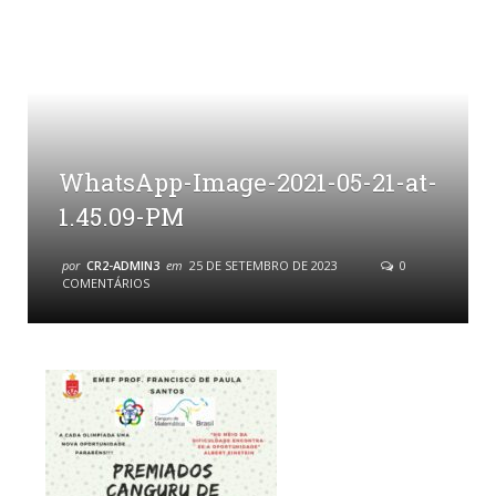
WhatsApp-Image-2021-05-21-at-
1.45.09-PM
por
CR2-ADMIN3
em
25 DE SETEMBRO DE 2023
0
COMENTÁRIOS