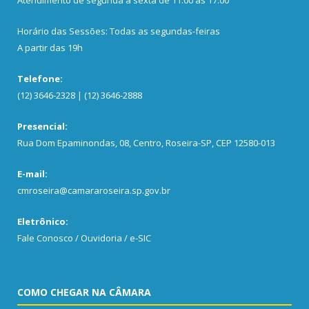
Atendimento de segunda a sexta de 11:00 às 17:00
Horário das Sessões: Todas as segundas-feiras
A partir das 19h
Telefone:
(12) 3646-2328 | (12) 3646-2888
Presencial:
Rua Dom Epaminondas, 08, Centro, Roseira-SP, CEP 12580-013
E-mail:
cmroseira@camararoseira.sp.gov.br
Eletrônico:
Fale Conosco / Ouvidoria / e-SIC
COMO CHEGAR NA CÂMARA