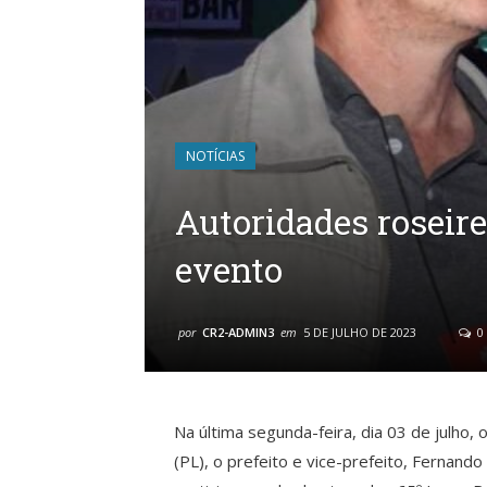
NOTÍCIAS
Autoridades roseir
evento
por
CR2-ADMIN3
em
5 DE JULHO DE 2023
0
Na última segunda-feira, dia 03 de julho,
(PL), o prefeito e vice-prefeito, Fernando 