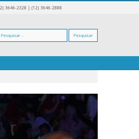
12) 3646-2328 | (12) 3646-2888
squisar
r: