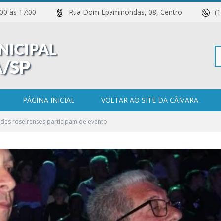
 11:00 às 17:00
Rua Dom Epaminondas, 08, Centro
(
Pe
PÁGINA INICIAL
VOLTAR AO SITE DA CÂMARA
des roseirenses participam de evento
po