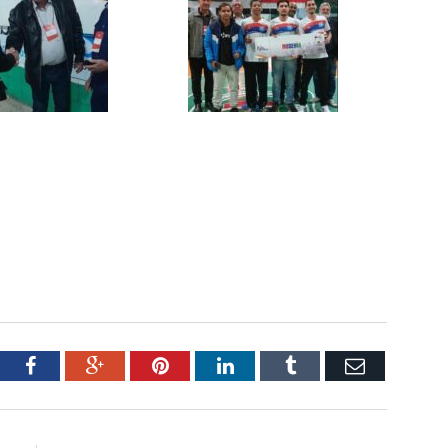
tter
Facebook
Google+
Pinterest
LinkedIn
Tumblr
Email