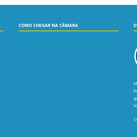
COMO CHEGAR NA CÂMARA
D
M
R
g
l
C