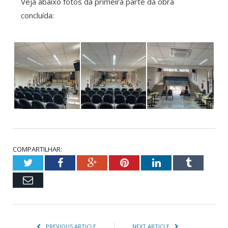
Veja abaixo fotos da primeira parte da obra
concluída:
COMPARTILHAR:
Twitter
Facebook
Google+
Pinterest
LinkedIn
Tumblr
Email
PREVIOUS ARTICLE
NEXT ARTICLE