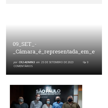
09_SET_-
_Câmara_é_representada_em_evento
por
CR2-ADMIN3
em
25 DE SETEMBRO DE 2023
0
COMENTÁRIOS