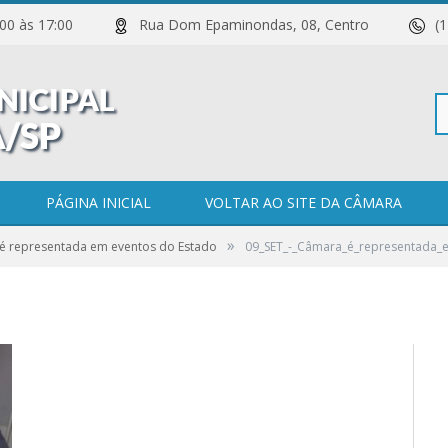
 11:00 às 17:00
Rua Dom Epaminondas, 08, Centro
(
Pe
entada_em_eventos_do_Estado
PÁGINA INICIAL
VOLTAR AO SITE DA CÂMARA
»
é representada em eventos do Estado
09_SET_-_Câmara_é_representada_
po
0 COMENTÁRIOS