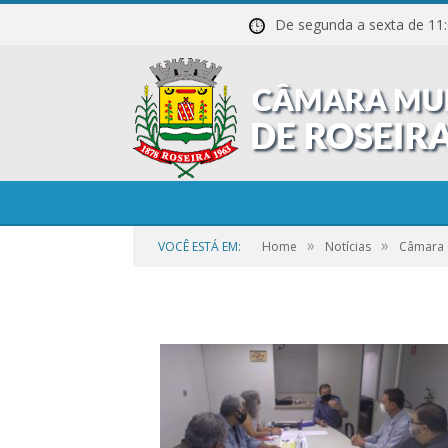
De segunda a sexta de
09_SET_-
_Câmara_é_repres
»
»
VOCÊ ESTÁ EM:
Home
Notícias
Câmara 
por
CR2-ADMIN3
em
25 DE SETEMBRO DE 2023