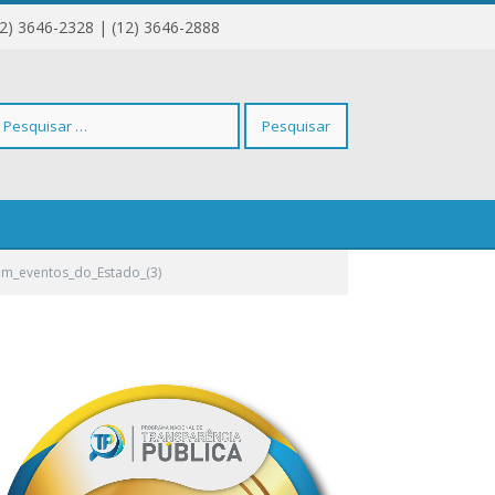
12) 3646-2328 | (12) 3646-2888
squisar
_(3)
em_eventos_do_Estado_(3)
r: