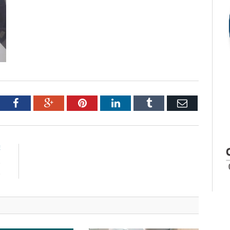
tter
Facebook
Google+
Pinterest
LinkedIn
Tumblr
Email
E
o
o