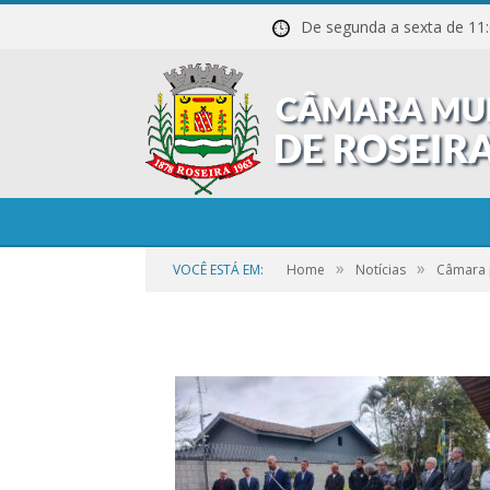
De segunda a sexta de
1
»
»
VOCÊ ESTÁ EM:
Home
Notícias
Câmara 
por
CR2-ADMIN3
em
21 DE SETEMBRO DE 2023