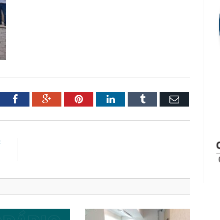
tter
Facebook
Google+
Pinterest
LinkedIn
Tumblr
Email
E
P