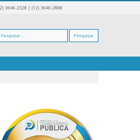
12) 3646-2328 | (12) 3646-2888
squisar
r: