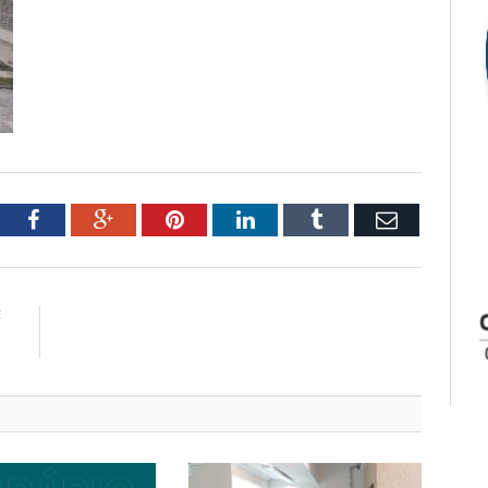
tter
Facebook
Google+
Pinterest
LinkedIn
Tumblr
Email
E
P