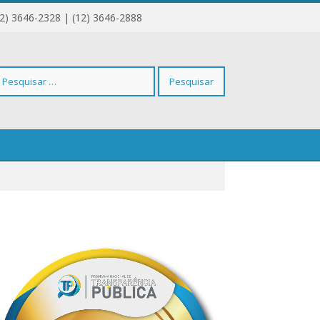
12) 3646-2328 | (12) 3646-2888
squisar
r: