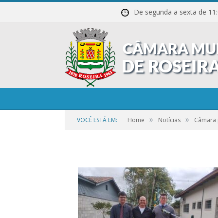
De segunda a sexta de
4
»
»
VOCÊ ESTÁ EM:
Home
Notícias
Câmara 
por
CR2-ADMIN3
em
21 DE SETEMBRO DE 2023