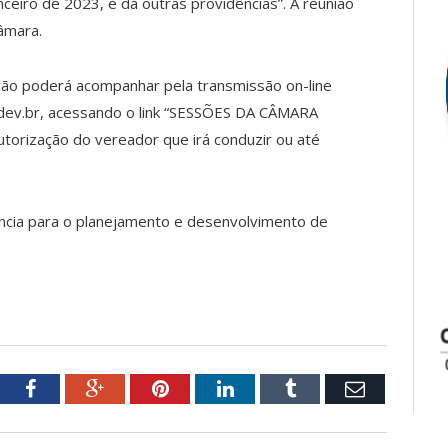
nceiro de 2023, e dá outras providências”. A reunião
Câmara.
ação poderá acompanhar pela transmissão on-line
.dev.br, acessando o link “SESSÕES DA CÂMARA
torização do vereador que irá conduzir ou até
ância para o planejamento e desenvolvimento de
tter
Facebook
Google+
Pinterest
LinkedIn
Tumblr
Email