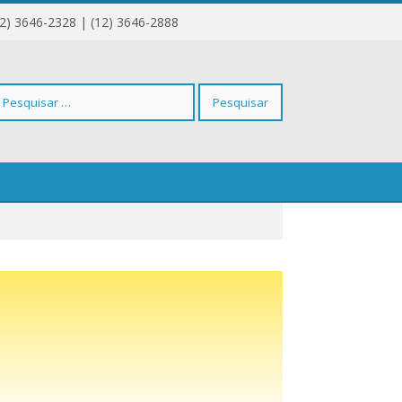
12) 3646-2328 | (12) 3646-2888
squisar
r: