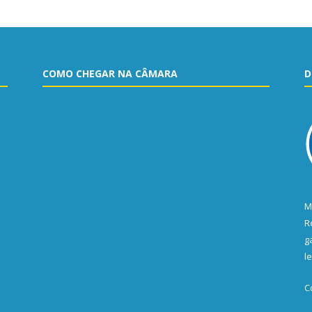
COMO CHEGAR NA CÂMARA
D
M
R
g
l
C