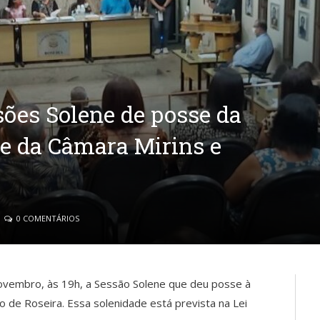
sões Solene de posse da
te da Câmara Mirins e
0 COMENTÁRIOS
novembro, às 19h, a Sessão Solene que deu posse à
io de Roseira. Essa solenidade está prevista na Lei