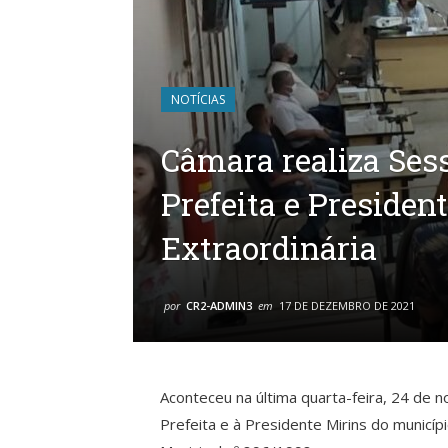
NOTÍCIAS
Câmara realiza Ses
Prefeita e Presiden
Extraordinária
por
CR2-ADMIN3
em
17 DE DEZEMBRO DE 2021
Aconteceu na última quarta-feira, 24 de 
Prefeita e à Presidente Mirins do municíp