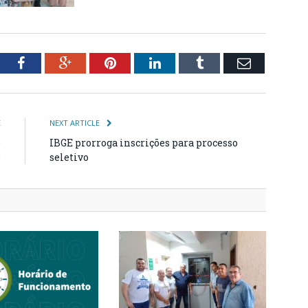
tter
Facebook
Google+
Pinterest
LinkedIn
Tumblr
Email
E
NEXT ARTICLE
é
IBGE prorroga inscrições para processo
e
seletivo