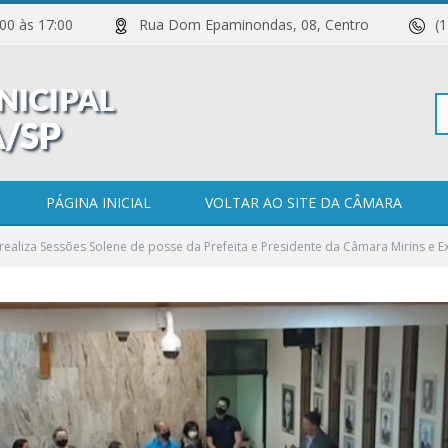
 11:00 às 17:00
Rua Dom Epaminondas, 08, Centro
(
Pe
PÁGINA INICIAL
VOLTAR AO SITE DA CÂMARA
ealiza Sessões Solene de posse da Prefeita e Presidente da Câmara Mirins e E
po