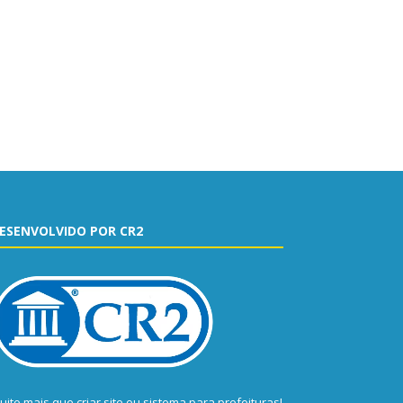
ESENVOLVIDO POR CR2
uito mais que
criar site
ou
sistema para prefeituras
!