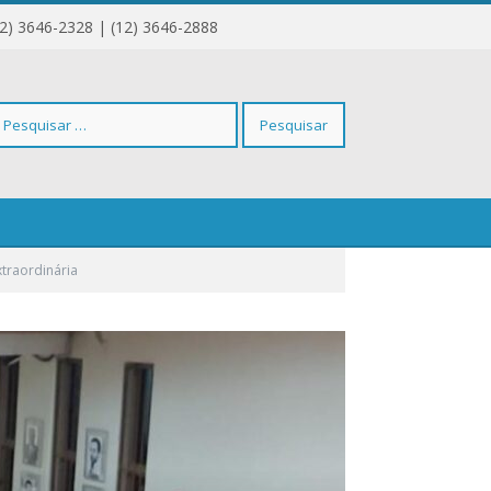
12) 3646-2328 | (12) 3646-2888
squisar
xtraordinária
r: