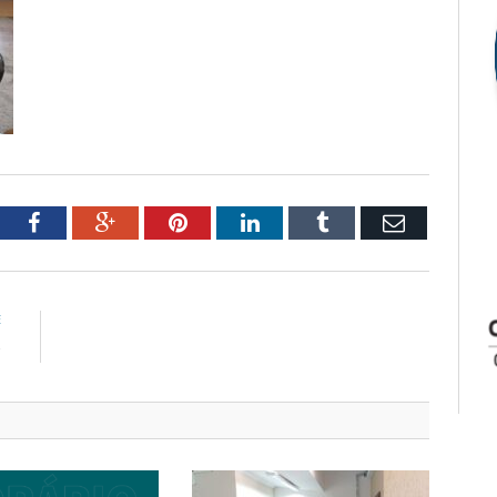
tter
Facebook
Google+
Pinterest
LinkedIn
Tumblr
Email
E
P