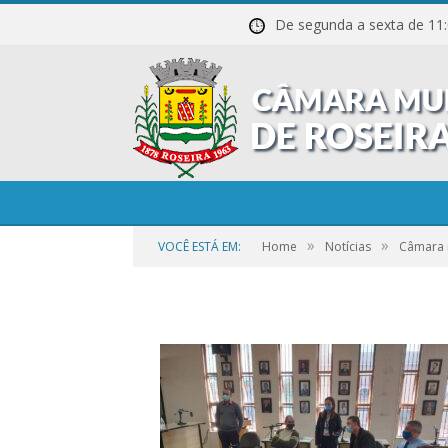
De segunda a sexta de
WhatsApp_Image_2
27_at_2.49.48_PM_(
»
»
VOCÊ ESTÁ EM:
Home
Notícias
Câmara 
por
CR2-ADMIN3
em
25 DE SETEMBRO DE 2023