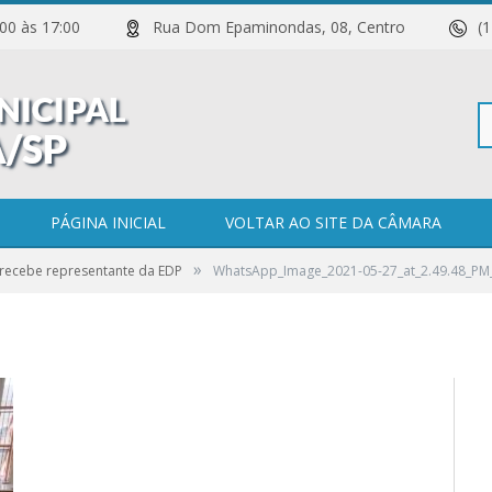
 11:00 às 17:00
Rua Dom Epaminondas, 08, Centro
(
Pe
021-05-
1)
PÁGINA INICIAL
VOLTAR AO SITE DA CÂMARA
»
recebe representante da EDP
WhatsApp_Image_2021-05-27_at_2.49.48_PM_
po
0 COMENTÁRIOS