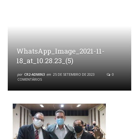
WhatsApp_Image_2021-11-
18_at_10.28.23_(5)
por
CR2-ADMIN3
em
25 DE SETEMBRO DE 2023
0
COMENTÁRIOS