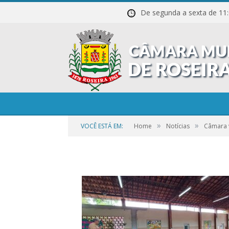
De segunda a sexta de
»
»
VOCÊ ESTÁ EM:
Home
Notícias
Câmara v
por
CAMILA
em
1 DE NOVEMBRO DE 2023
0