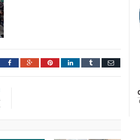
tter
Facebook
Google+
Pinterest
LinkedIn
Tumblr
Email
E
a
A