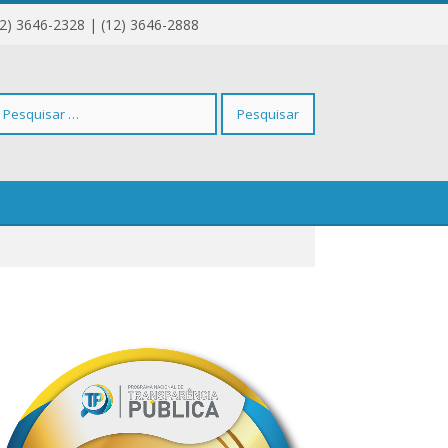
12) 3646-2328 | (12) 3646-2888
squisar
r: