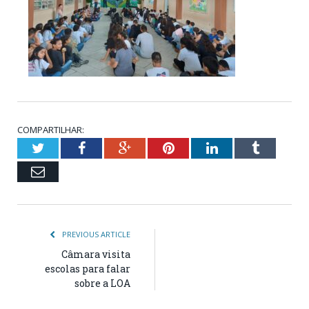
COMPARTILHAR:
Twitter
Facebook
Google+
Pinterest
LinkedIn
Tumblr
Email
PREVIOUS ARTICLE
Câmara visita
escolas para falar
sobre a LOA