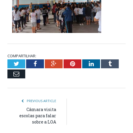
COMPARTILHAR:
Twitter
Facebook
Google+
Pinterest
LinkedIn
Tumblr
Email
PREVIOUS ARTICLE
Câmara visita
escolas para falar
sobre a LOA