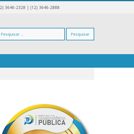
12) 3646-2328 | (12) 3646-2888
squisar
r: