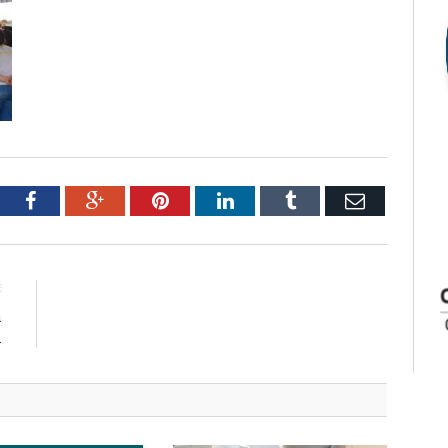
tter
Facebook
Google+
Pinterest
LinkedIn
Tumblr
Email
E
a
A