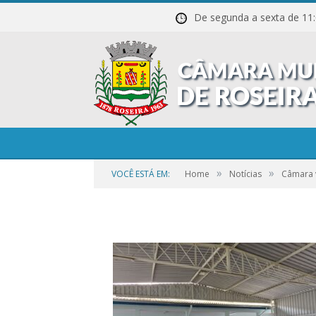
De segunda a sexta de
»
»
VOCÊ ESTÁ EM:
Home
Notícias
Câmara v
por
CAMILA
em
1 DE NOVEMBRO DE 2023
0