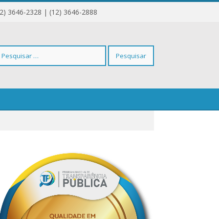
12) 3646-2328 | (12) 3646-2888
squisar
r: