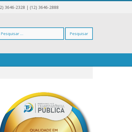
12) 3646-2328 | (12) 3646-2888
squisar
r: