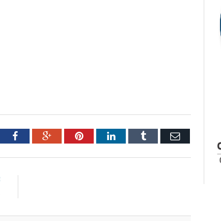
tter
Facebook
Google+
Pinterest
LinkedIn
Tumblr
Email
E
s