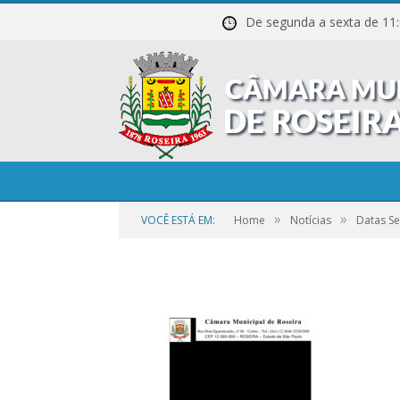
De segunda a sexta de
Datas-da-Sessoes-
»
»
VOCÊ ESTÁ EM:
Home
Notícias
Datas S
por
CR2-ADMIN3
em
25 DE SETEMBRO DE 2023