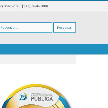
12) 3646-2328 | (12) 3646-2888
squisar
r: