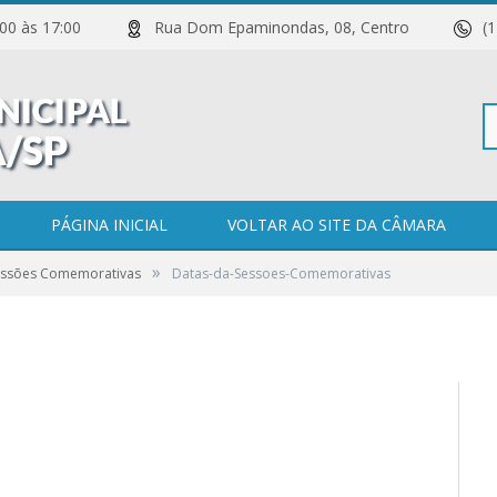
 11:00 às 17:00
Rua Dom Epaminondas, 08, Centro
(
Pe
Comemorativas
PÁGINA INICIAL
VOLTAR AO SITE DA CÂMARA
»
essões Comemorativas
Datas-da-Sessoes-Comemorativas
po
0 COMENTÁRIOS