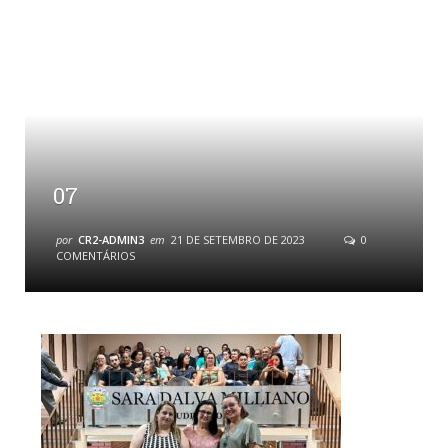
07
por
CR2-ADMIN3
em
21 DE SETEMBRO DE 2023
0
COMENTÁRIOS