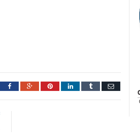
tter
Facebook
Google+
Pinterest
LinkedIn
Tumblr
Email
E
m
o