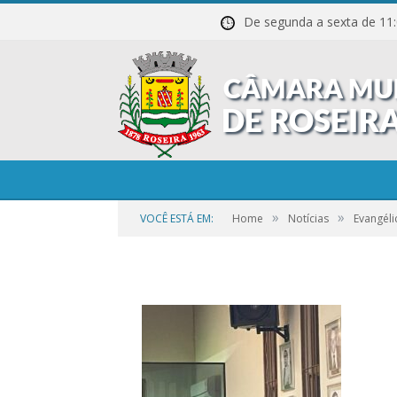
De segunda a sexta de
37
»
»
VOCÊ ESTÁ EM:
Home
Notícias
Evangél
por
CR2-ADMIN3
em
21 DE SETEMBRO DE 2023