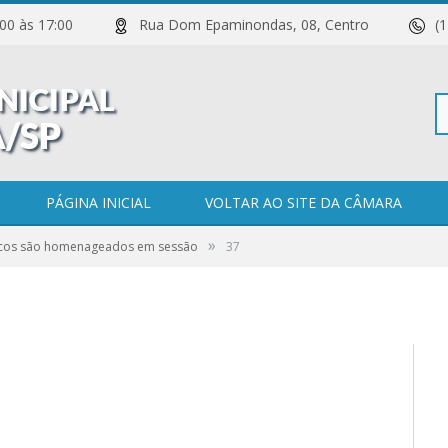
 11:00 às 17:00
Rua Dom Epaminondas, 08, Centro
(
Pe
PÁGINA INICIAL
VOLTAR AO SITE DA CÂMARA
»
icos são homenageados em sessão
37
po
0 COMENTÁRIOS