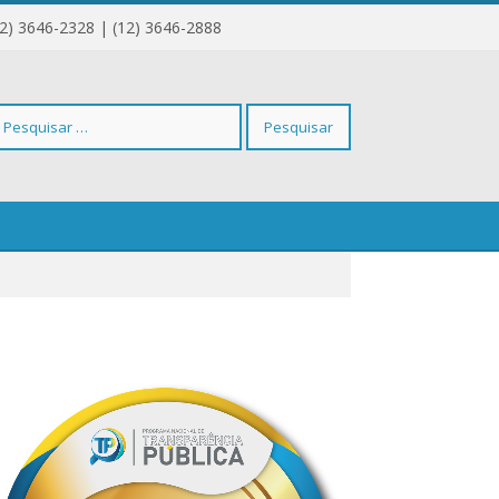
12) 3646-2328 | (12) 3646-2888
squisar
r: