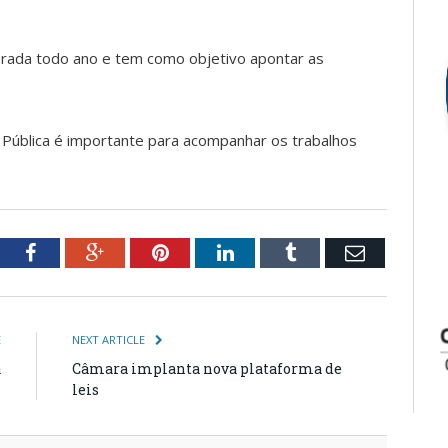
borada todo ano e tem como objetivo apontar as
a Pública é importante para acompanhar os trabalhos
tter
Facebook
Google+
Pinterest
LinkedIn
Tumblr
Email
E
NEXT ARTICLE
a
Câmara implanta nova plataforma de
leis