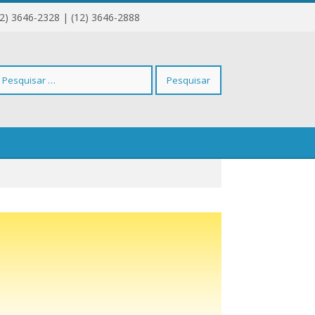
12) 3646-2328 | (12) 3646-2888
squisar
r: