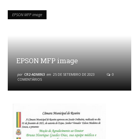
EPSON MFP image
EPSON MFP image
EPSON MFP image
por
CR2-ADMIN3
em
25 DE SETEMBRO DE 2023
0
COMENTÁRIOS